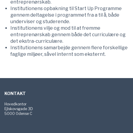
entreprenørskab.
Institutionens opbakning til Start Up Programme
gennem deltagelse i programmet fra a til å, både
underviser og studerende.
Institutionens vilje og mod til at fremme
entreprenørskab gennem både det curriculære og
det ekstra-curriculære.
Institutionens samarbejde gennem flere forskellige
faglige miljøer, såvel internt som eksternt.
Sidefod
KONTAKT
Hovedkontor
Ejlskovsgade 3D
5000 Odense C